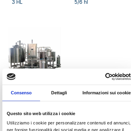
3 HL
5/6 hl
Impianto Birra
Consenso
Dettagli
Informazioni sui cookie
mod. Compact Pro
8/10 hl
Questo sito web utilizza i cookie
Utilizziamo i cookie per personalizzare contenuti ed annunci,
per fornire funzionalità dei social media e per analizzare il