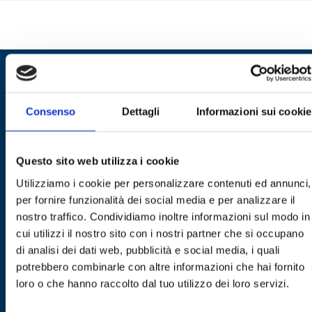
REQUEST A QUOTE OR INFORMATION
Consenso
Dettagli
Informazioni sui cookie
FILL OUT THE FORM TO:
– Receive a free quote;
– Specialist advice;
Questo sito web utilizza i cookie
– Information on customised installations.
Utilizziamo i cookie per personalizzare contenuti ed annunci,
per fornire funzionalità dei social media e per analizzare il
Nome
nostro traffico. Condividiamo inoltre informazioni sul modo in
cui utilizzi il nostro sito con i nostri partner che si occupano
Cognome
di analisi dei dati web, pubblicità e social media, i quali
potrebbero combinarle con altre informazioni che hai fornito
Email
loro o che hanno raccolto dal tuo utilizzo dei loro servizi.
Azienda