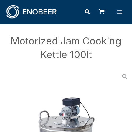
Skip
Mai
Search
to
Men
content
Motorized Jam Cooking
Kettle 100lt