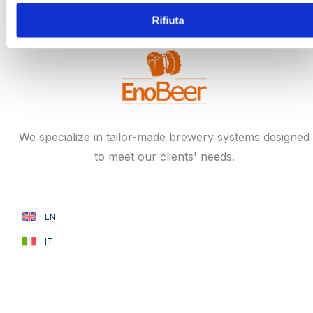
BREWING PLANTS
Rifiuta
We specialize in tailor-made brewery systems designed
to meet our clients' needs.
EN
IT