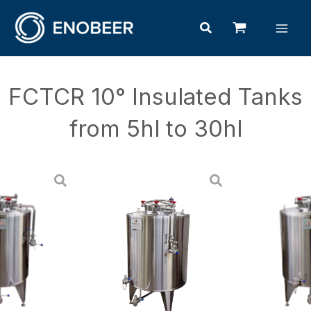
Skip
Mai
Search
to
Men
content
FCTCR 10° Insulated Tanks
from 5hl to 30hl