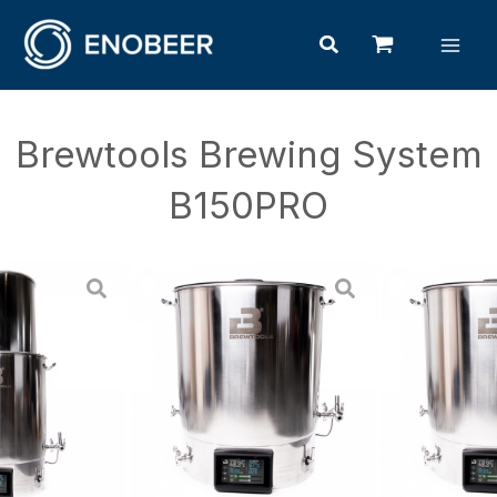
Vai
Mai
Cerca
al
Men
contenuto
Brewtools Brewing System
B150PRO