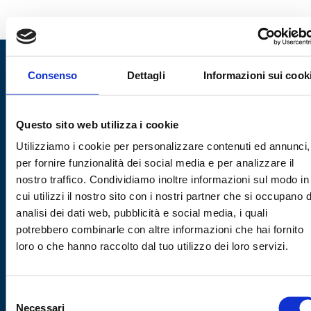
REQUEST A QUOTE OR INFORMATION
Consenso
Dettagli
Informazioni sui cook
FILL OUT THE FORM TO:
Questo sito web utilizza i cookie
– Receive a free quote;
– Specialist advice;
Utilizziamo i cookie per personalizzare contenuti ed annunci,
per fornire funzionalità dei social media e per analizzare il
– Information on customised installations.
nostro traffico. Condividiamo inoltre informazioni sul modo in
Nome
cui utilizzi il nostro sito con i nostri partner che si occupano d
analisi dei dati web, pubblicità e social media, i quali
potrebbero combinarle con altre informazioni che hai fornito
Cognome
loro o che hanno raccolto dal tuo utilizzo dei loro servizi.
Email
Selezione
Azienda
Necessari
del